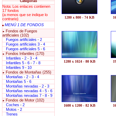
Categorías
Nota: Los enlaces contienen
17 fondos
(a menos que se indique lo
1280 x 800 - 74 KB
1
contrario)
MENÚ 1 DE FONDOS
Fondos de Fuegos
►
artificiales (102)
Fuegos artificiales
-
2
Fuegos artificiales 3
-
4
Fuegos artificiales 5
-
6
Fondos Infantiles (170)
►
Infantiles
-
2
-
3
-
4
1280 x 1024 - 80 KB
1
Infantiles 5
-
6
-
7
-
8
Infantiles 9
-
10
Fondos de Montañas (255)
►
Montañas
-
2
-
3
-
4
Montañas 5
-
6
Montañas nevadas
-
2
-
3
Montañas nevadas 4
-
5
-
6
Montañas nevadas 7
-
8
-
9
Fondos de Motor (102)
►
Coches
-
2
1600 x 1200 - 82 KB
1
Motos
-
2
Trenes