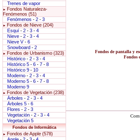
Trenes de vapor
Fondos Naturaleza-
►
Fenómenos (51)
Fenómenos
-
2
-
3
Fondos de Nieve (204)
►
Esquí
-
2
-
3
-
4
Nieve
-
2
-
3
-
4
Nieve V
-
6
Snowboard
-
2
Fondos de pantalla y es
Fondos de Urbanismo (323)
►
Fondos e
Histórico
-
2
-
3
-
4
Histórico 5
-
6
-
7
-
8
Histórico 9
-
10
Moderno
-
2
-
3
-
4
Moderno 5
-
6
-
7
-
8
Moderno 9
Fondos de Vegetación (238)
►
Árboles
-
2
-
3
-
4
Árboles 5
-
6
Flores
-
2
-
3
Vegetación
-
2
-
3
-
4
Comu
Vegetación 5
Fondos de Informática
Fondos de Apple (578)
►
Apple
-
2
-
3
-
4