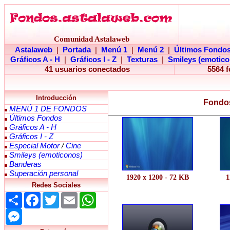
Comunidad Astalaweb
Astalaweb
|
Portada
|
Menú 1
|
Menú 2
|
Últimos Fondo
Gráficos A - H
|
Gráficos I - Z
|
Texturas
|
Smileys (emotico
41 usuarios conectados
5564 
Introducción
Fondos
MENÚ 1 DE FONDOS
Últimos Fondos
Gráficos A - H
Gráficos I - Z
Especial Motor
/
Cine
Smileys (emoticonos)
Banderas
Superación personal
1920 x 1200 - 72 KB
1
Redes Sociales
Share
Facebook
Twitter
Email
WhatsApp
Messenger