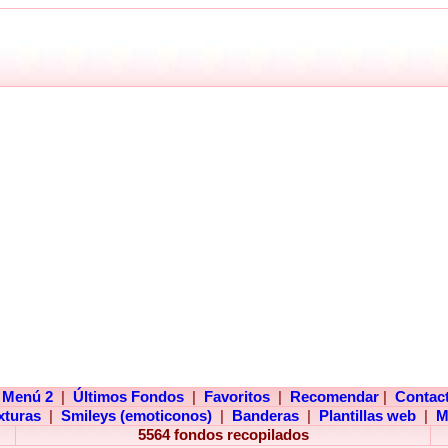
Menú 2
|
Últimos Fondos
|
Favoritos
|
Recomendar
|
Contac
xturas
|
Smileys (emoticonos)
|
Banderas
|
Plantillas web
|
M
5564 fondos recopilados