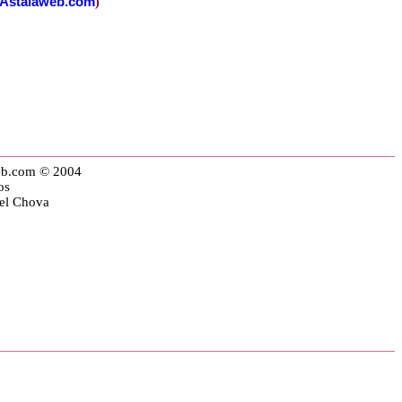
Astalaweb.com
)
eb.com © 2004
os
iel Chova