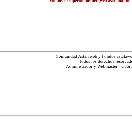
Fondos en superfondos.net (web asociada con
Comunidad Astalaweb y Fondos.astalaw
Todos los derechos reservad
Administrador y Webmaster - Gabr