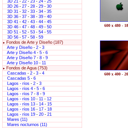
3D 21
-
22
-
23
-
24
-
25
3D 26
-
27
-
28
-
29
-
30
3D 31
-
32
-
33
-
34
-
35
3D 36
-
37
-
38
-
39
-
40
3D 41
-
42
-
43
-
44
-
45
600 x 480 - 1
3D 46
-
47
-
48
-
49
-
50
3D 51
-
52
-
53
-
54
-
55
3D 56
-
57
-
58
-
59
Fondos de Arte y Diseño (187)
►
Arte y Diseño
-
2
-
3
Arte y Diseño 4
-
5
-
6
Arte y Diseño 7
-
8
-
9
Arte y Diseño 10
-
11
Fondos de Agua (753)
►
Cascadas
-
2
-
3
-
4
600 x 400 - 2
Cascadas 5
-
6
Lagos - ríos
-
2
-
3
Lagos - ríos 4
-
5
-
6
Lagos - ríos 7
-
8
-
9
Lagos - ríos 10
-
11
-
12
Lagos - ríos 13
-
14
-
15
Lagos - ríos 16
-
17
-
18
Lagos - ríos 19
-
20
-
21
Mares (11)
Mares nocturnos (11)