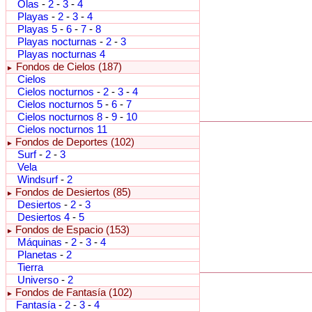
Olas
-
2
-
3
-
4
Playas
-
2
-
3
-
4
Playas 5
-
6
-
7
-
8
Playas nocturnas
-
2
-
3
Playas nocturnas 4
Fondos de Cielos (187)
►
Cielos
Cielos nocturnos
-
2
-
3
-
4
Cielos nocturnos 5
-
6
-
7
Cielos nocturnos 8
-
9
-
10
Cielos nocturnos 11
Fondos de Deportes (102)
►
Surf
-
2
-
3
Vela
Windsurf
-
2
Fondos de Desiertos (85)
►
Desiertos
-
2
-
3
Desiertos 4
-
5
Fondos de Espacio (153)
►
Máquinas
-
2
-
3
-
4
Planetas
-
2
Tierra
Universo
-
2
Fondos de Fantasía (102)
►
Fantasía
-
2
-
3
-
4