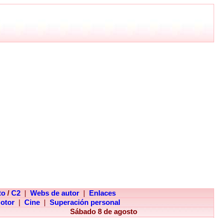
to
/
C2
|
Webs de autor
|
Enlaces
otor
|
Cine
|
Superación personal
Sábado 8 de agosto