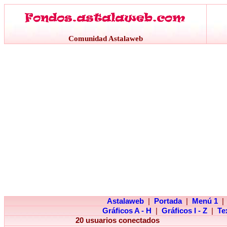
Comunidad Astalaweb
Astalaweb
|
Portada
|
Menú 1
|
Gráficos A - H
|
Gráficos I - Z
|
Te
20 usuarios conectados