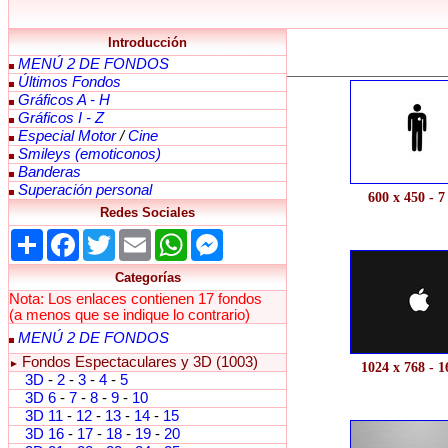
Introducción
MENÚ 2 DE FONDOS
Últimos Fondos
Gráficos A - H
Gráficos I - Z
Especial Motor
/
Cine
Smileys (emoticonos)
Banderas
Superación personal
600 x 450 - 
Redes Sociales
Share
Facebook
Twitter
Email
WhatsApp
Messenger
Categorías
Nota: Los enlaces contienen 17 fondos
(a menos que se indique lo contrario)
MENÚ 2 DE FONDOS
Fondos Espectaculares y 3D (1003)
►
1024 x 768 - 
3D
-
2
-
3
-
4
-
5
3D 6
-
7
-
8
-
9
-
10
3D 11
-
12
-
13
-
14
-
15
3D 16
-
17
-
18
-
19
-
20