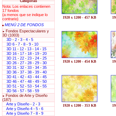
Categorías
Nota: Los enlaces contienen
17 fondos
(a menos que se indique lo
1920 x 1200 - 457 KB
19
contrario)
MENÚ 2 DE FONDOS
Fondos Espectaculares y
►
3D (1003)
3D
-
2
-
3
-
4
-
5
3D 6
-
7
-
8
-
9
-
10
3D 11
-
12
-
13
-
14
-
15
3D 16
-
17
-
18
-
19
-
20
3D 21
-
22
-
23
-
24
-
25
1920 x 1200 - 454 KB
19
3D 26
-
27
-
28
-
29
-
30
3D 31
-
32
-
33
-
34
-
35
3D 36
-
37
-
38
-
39
-
40
3D 41
-
42
-
43
-
44
-
45
3D 46
-
47
-
48
-
49
-
50
3D 51
-
52
-
53
-
54
-
55
3D 56
-
57
-
58
-
59
Fondos de Arte y Diseño
►
(187)
Arte y Diseño
-
2
-
3
1920 x 1200 - 353 KB
19
Arte y Diseño 4
-
5
-
6
Arte y Diseño 7
-
8
-
9