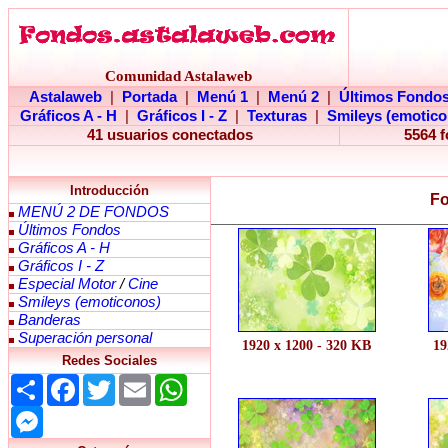
Comunidad Astalaweb
Astalaweb
|
Portada
|
Menú 1
|
Menú 2
|
Últimos Fondo
Gráficos A - H
|
Gráficos I - Z
|
Texturas
|
Smileys (emotico
41 usuarios conectados
5564 
Introducción
Fo
MENÚ 2 DE FONDOS
Últimos Fondos
Gráficos A - H
Gráficos I - Z
Especial Motor
/
Cine
Smileys (emoticonos)
Banderas
Superación personal
1920 x 1200 - 320 KB
19
Redes Sociales
Share
Facebook
Twitter
Email
WhatsApp
Messenger