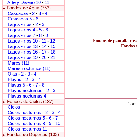
Arte y Diseño 10
-
11
Fondos de Agua (753)
►
Cascadas
-
2
-
3
-
4
Cascadas 5
-
6
Lagos - ríos
-
2
-
3
Lagos - ríos 4
-
5
-
6
Lagos - ríos 7
-
8
-
9
Lagos - ríos 10
-
11
-
12
Fondos de pantalla y es
Fondos e
Lagos - ríos 13
-
14
-
15
Lagos - ríos 16
-
17
-
18
Lagos - ríos 19
-
20
-
21
Mares (11)
Mares nocturnos (11)
Olas
-
2
-
3
-
4
Playas
-
2
-
3
-
4
Playas 5
-
6
-
7
-
8
Playas nocturnas
-
2
-
3
Playas nocturnas 4
Fondos de Cielos (187)
►
Comu
Cielos
Cielos nocturnos
-
2
-
3
-
4
Cielos nocturnos 5
-
6
-
7
Cielos nocturnos 8
-
9
-
10
Cielos nocturnos 11
Fondos de Deportes (102)
►