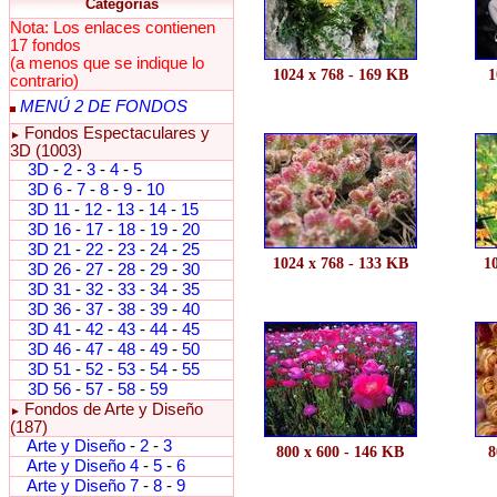
Categorías
Nota: Los enlaces contienen
17 fondos
(a menos que se indique lo
1024 x 768 - 169 KB
1
contrario)
MENÚ 2 DE FONDOS
Fondos Espectaculares y
►
3D (1003)
3D
-
2
-
3
-
4
-
5
3D 6
-
7
-
8
-
9
-
10
3D 11
-
12
-
13
-
14
-
15
3D 16
-
17
-
18
-
19
-
20
3D 21
-
22
-
23
-
24
-
25
1024 x 768 - 133 KB
1
3D 26
-
27
-
28
-
29
-
30
3D 31
-
32
-
33
-
34
-
35
3D 36
-
37
-
38
-
39
-
40
3D 41
-
42
-
43
-
44
-
45
3D 46
-
47
-
48
-
49
-
50
3D 51
-
52
-
53
-
54
-
55
3D 56
-
57
-
58
-
59
Fondos de Arte y Diseño
►
(187)
Arte y Diseño
-
2
-
3
800 x 600 - 146 KB
8
Arte y Diseño 4
-
5
-
6
Arte y Diseño 7
-
8
-
9