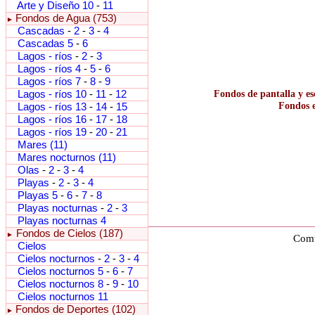
Arte y Diseño 10
-
11
Fondos de Agua (753)
►
Cascadas
-
2
-
3
-
4
Cascadas 5
-
6
Lagos - ríos
-
2
-
3
Lagos - ríos 4
-
5
-
6
Lagos - ríos 7
-
8
-
9
Lagos - ríos 10
-
11
-
12
Fondos de pantalla y es
Fondos e
Lagos - ríos 13
-
14
-
15
Lagos - ríos 16
-
17
-
18
Lagos - ríos 19
-
20
-
21
Mares (11)
Mares nocturnos (11)
Olas
-
2
-
3
-
4
Playas
-
2
-
3
-
4
Playas 5
-
6
-
7
-
8
Playas nocturnas
-
2
-
3
Playas nocturnas 4
Fondos de Cielos (187)
►
Comu
Cielos
Cielos nocturnos
-
2
-
3
-
4
Cielos nocturnos 5
-
6
-
7
Cielos nocturnos 8
-
9
-
10
Cielos nocturnos 11
Fondos de Deportes (102)
►