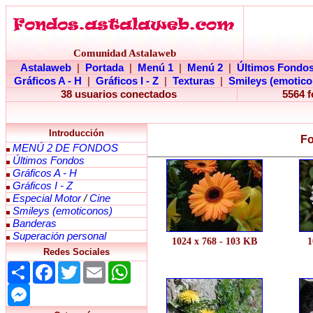
Comunidad Astalaweb
Astalaweb
|
Portada
|
Menú 1
|
Menú 2
|
Últimos Fondo
Gráficos A - H
|
Gráficos I - Z
|
Texturas
|
Smileys (emotico
38 usuarios conectados
5564 
Introducción
Fo
MENÚ 2 DE FONDOS
Últimos Fondos
Gráficos A - H
Gráficos I - Z
Especial Motor
/
Cine
Smileys (emoticonos)
Banderas
Superación personal
1024 x 768 - 103 KB
1
Redes Sociales
Share
Facebook
Twitter
Email
WhatsApp
Messenger