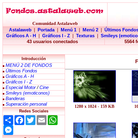
Comunidad Astalaweb
Astalaweb
|
Portada
|
Menú 1
|
Menú 2
|
Últimos Fondo
Gráficos A - H
|
Gráficos I - Z
|
Texturas
|
Smileys (emotico
43 usuarios conectados
5564 
Introducción
F
MENÚ 2 DE FONDOS
Últimos Fondos
Gráficos A - H
Gráficos I - Z
Especial Motor
/
Cine
Smileys (emoticonos)
Banderas
Superación personal
1280 x 1024 - 159 KB
1
Redes Sociales
Share
Facebook
Twitter
Email
WhatsApp
Messenger