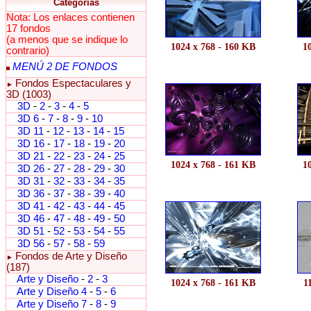
Categorías
Nota: Los enlaces contienen
17 fondos
(a menos que se indique lo
1024 x 768 - 160 KB
1
contrario)
MENÚ 2 DE FONDOS
Fondos Espectaculares y
►
3D (1003)
3D
-
2
-
3
-
4
-
5
3D 6
-
7
-
8
-
9
-
10
3D 11
-
12
-
13
-
14
-
15
3D 16
-
17
-
18
-
19
-
20
3D 21
-
22
-
23
-
24
-
25
1024 x 768 - 161 KB
1
3D 26
-
27
-
28
-
29
-
30
3D 31
-
32
-
33
-
34
-
35
3D 36
-
37
-
38
-
39
-
40
3D 41
-
42
-
43
-
44
-
45
3D 46
-
47
-
48
-
49
-
50
3D 51
-
52
-
53
-
54
-
55
3D 56
-
57
-
58
-
59
Fondos de Arte y Diseño
►
(187)
Arte y Diseño
-
2
-
3
1024 x 768 - 161 KB
1
Arte y Diseño 4
-
5
-
6
Arte y Diseño 7
-
8
-
9