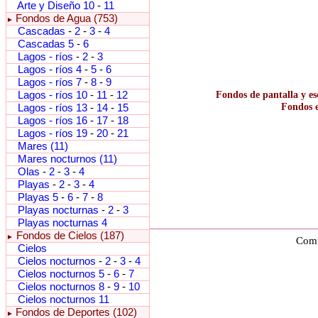
Arte y Diseño 10
-
11
Fondos de Agua (753)
►
Cascadas
-
2
-
3
-
4
Cascadas 5
-
6
Lagos - ríos
-
2
-
3
Lagos - ríos 4
-
5
-
6
Lagos - ríos 7
-
8
-
9
Lagos - ríos 10
-
11
-
12
Fondos de pantalla y es
Fondos e
Lagos - ríos 13
-
14
-
15
Lagos - ríos 16
-
17
-
18
Lagos - ríos 19
-
20
-
21
Mares (11)
Mares nocturnos (11)
Olas
-
2
-
3
-
4
Playas
-
2
-
3
-
4
Playas 5
-
6
-
7
-
8
Playas nocturnas
-
2
-
3
Playas nocturnas 4
Fondos de Cielos (187)
►
Comu
Cielos
Cielos nocturnos
-
2
-
3
-
4
Cielos nocturnos 5
-
6
-
7
Cielos nocturnos 8
-
9
-
10
Cielos nocturnos 11
Fondos de Deportes (102)
►