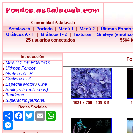
Comunidad Astalaweb
Astalaweb
|
Portada
|
Menú 1
|
Menú 2
|
Últimos Fondo
Gráficos A - H
|
Gráficos I - Z
|
Texturas
|
Smileys (emotico
25 usuarios conectados
5564 
Introducción
Fo
MENÚ 2 DE FONDOS
Últimos Fondos
Gráficos A - H
Gráficos I - Z
Especial Motor
/
Cine
Smileys (emoticonos)
Banderas
Superación personal
1024 x 768 - 139 KB
1
Redes Sociales
Share
Facebook
Twitter
Email
WhatsApp
Messenger