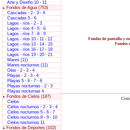
Arte y Diseño 10
-
11
Fondos de Agua (753)
►
Cascadas
-
2
-
3
-
4
Cascadas 5
-
6
Lagos - ríos
-
2
-
3
Lagos - ríos 4
-
5
-
6
Lagos - ríos 7
-
8
-
9
Lagos - ríos 10
-
11
-
12
Fondos de pantalla y es
Fondos e
Lagos - ríos 13
-
14
-
15
Lagos - ríos 16
-
17
-
18
Lagos - ríos 19
-
20
-
21
Mares (11)
Mares nocturnos (11)
Olas
-
2
-
3
-
4
Playas
-
2
-
3
-
4
Playas 5
-
6
-
7
-
8
Playas nocturnas
-
2
-
3
Playas nocturnas 4
Fondos de Cielos (187)
►
Comu
Cielos
Cielos nocturnos
-
2
-
3
-
4
Cielos nocturnos 5
-
6
-
7
Cielos nocturnos 8
-
9
-
10
Cielos nocturnos 11
Fondos de Deportes (102)
►