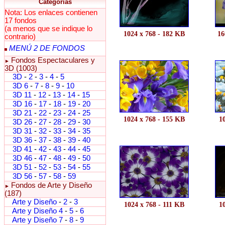
Categorías
Nota: Los enlaces contienen
17 fondos
(a menos que se indique lo
1024 x 768 - 182 KB
16
contrario)
MENÚ 2 DE FONDOS
Fondos Espectaculares y
►
3D (1003)
3D
-
2
-
3
-
4
-
5
3D 6
-
7
-
8
-
9
-
10
3D 11
-
12
-
13
-
14
-
15
3D 16
-
17
-
18
-
19
-
20
3D 21
-
22
-
23
-
24
-
25
1024 x 768 - 155 KB
1
3D 26
-
27
-
28
-
29
-
30
3D 31
-
32
-
33
-
34
-
35
3D 36
-
37
-
38
-
39
-
40
3D 41
-
42
-
43
-
44
-
45
3D 46
-
47
-
48
-
49
-
50
3D 51
-
52
-
53
-
54
-
55
3D 56
-
57
-
58
-
59
Fondos de Arte y Diseño
►
(187)
Arte y Diseño
-
2
-
3
1024 x 768 - 111 KB
1
Arte y Diseño 4
-
5
-
6
Arte y Diseño 7
-
8
-
9