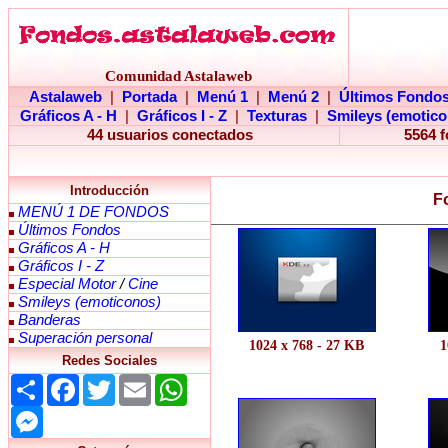
Comunidad Astalaweb
Astalaweb
|
Portada
|
Menú 1
|
Menú 2
|
Últimos Fondo
Gráficos A - H
|
Gráficos I - Z
|
Texturas
|
Smileys (emotico
44 usuarios conectados
5564 
Introducción
Fo
MENÚ 1 DE FONDOS
Últimos Fondos
Gráficos A - H
Gráficos I - Z
Especial Motor
/
Cine
Smileys (emoticonos)
Banderas
Superación personal
1024 x 768 - 27 KB
1
Redes Sociales
Share
Facebook
Twitter
Email
WhatsApp
Messenger