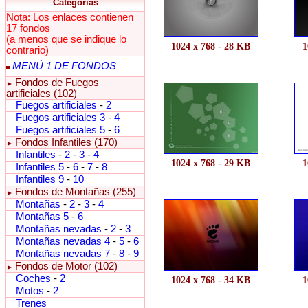
Categorías
Nota: Los enlaces contienen
17 fondos
(a menos que se indique lo
1024 x 768 - 28 KB
1
contrario)
MENÚ 1 DE FONDOS
Fondos de Fuegos
►
artificiales (102)
Fuegos artificiales
-
2
Fuegos artificiales 3
-
4
Fuegos artificiales 5
-
6
Fondos Infantiles (170)
►
Infantiles
-
2
-
3
-
4
1024 x 768 - 29 KB
1
Infantiles 5
-
6
-
7
-
8
Infantiles 9
-
10
Fondos de Montañas (255)
►
Montañas
-
2
-
3
-
4
Montañas 5
-
6
Montañas nevadas
-
2
-
3
Montañas nevadas 4
-
5
-
6
Montañas nevadas 7
-
8
-
9
Fondos de Motor (102)
►
Coches
-
2
1024 x 768 - 34 KB
1
Motos
-
2
Trenes