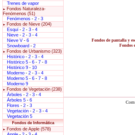
Trenes de vapor
Fondos Naturaleza-
►
Fenómenos (51)
Fenómenos
-
2
-
3
Fondos de Nieve (204)
►
Esquí
-
2
-
3
-
4
Nieve
-
2
-
3
-
4
Nieve V
-
6
Fondos de pantalla y es
Fondos e
Snowboard
-
2
Fondos de Urbanismo (323)
►
Histórico
-
2
-
3
-
4
Histórico 5
-
6
-
7
-
8
Histórico 9
-
10
Moderno
-
2
-
3
-
4
Moderno 5
-
6
-
7
-
8
Moderno 9
Fondos de Vegetación (238)
►
Árboles
-
2
-
3
-
4
Árboles 5
-
6
Comu
Flores
-
2
-
3
Vegetación
-
2
-
3
-
4
Vegetación 5
Fondos de Informática
Fondos de Apple (578)
►
Apple
-
2
-
3
-
4