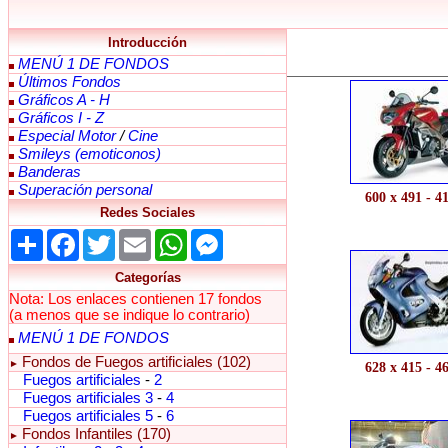
Introducción
MENÚ 1 DE FONDOS
Últimos Fondos
Gráficos A - H
Gráficos I - Z
Especial Motor
/
Cine
Smileys (emoticonos)
Banderas
Superación personal
600 x 491 - 4
Redes Sociales
Share
Facebook
Twitter
Email
WhatsApp
Messenger
Categorías
Nota: Los enlaces contienen 17 fondos
(a menos que se indique lo contrario)
MENÚ 1 DE FONDOS
Fondos de Fuegos artificiales (102)
►
628 x 415 - 4
Fuegos artificiales
-
2
Fuegos artificiales 3
-
4
Fuegos artificiales 5
-
6
Fondos Infantiles (170)
►