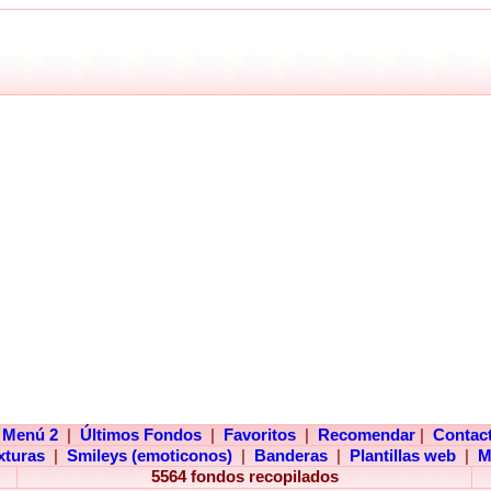
Menú 2
|
Últimos Fondos
|
Favoritos
|
Recomendar
|
Contac
xturas
|
Smileys (emoticonos)
|
Banderas
|
Plantillas web
|
M
5564 fondos recopilados