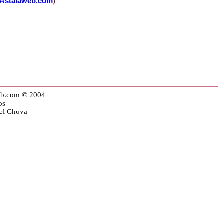
Astalaweb.com
)
eb.com © 2004
os
iel Chova