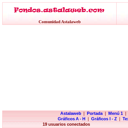
Comunidad Astalaweb
Astalaweb
|
Portada
|
Menú 1
|
Gráficos A - H
|
Gráficos I - Z
|
Te
19 usuarios conectados