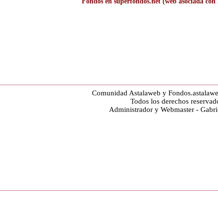
Fondos en superfondos.net (web asociada con
Comunidad Astalaweb y Fondos.astalaw
Todos los derechos reservad
Administrador y Webmaster - Gabr