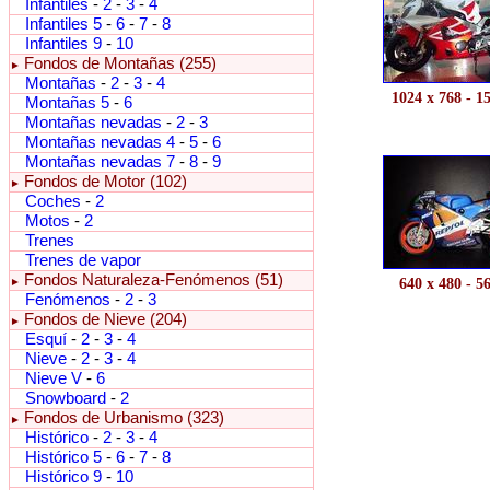
Infantiles
-
2
-
3
-
4
Infantiles 5
-
6
-
7
-
8
Infantiles 9
-
10
Fondos de Montañas (255)
►
Montañas
-
2
-
3
-
4
1024 x 768 - 1
Montañas 5
-
6
Montañas nevadas
-
2
-
3
Montañas nevadas 4
-
5
-
6
Montañas nevadas 7
-
8
-
9
Fondos de Motor (102)
►
Coches
-
2
Motos
-
2
Trenes
Trenes de vapor
Fondos Naturaleza-Fenómenos (51)
►
640 x 480 - 5
Fenómenos
-
2
-
3
Fondos de Nieve (204)
►
Esquí
-
2
-
3
-
4
Nieve
-
2
-
3
-
4
Nieve V
-
6
Snowboard
-
2
Fondos de Urbanismo (323)
►
Histórico
-
2
-
3
-
4
Histórico 5
-
6
-
7
-
8
Histórico 9
-
10