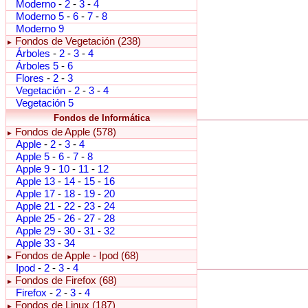
Moderno
-
2
-
3
-
4
Moderno 5
-
6
-
7
-
8
Moderno 9
Fondos de Vegetación (238)
►
Árboles
-
2
-
3
-
4
Árboles 5
-
6
Flores
-
2
-
3
Vegetación
-
2
-
3
-
4
Vegetación 5
Fondos de Informática
Fondos de Apple (578)
►
Apple
-
2
-
3
-
4
Apple 5
-
6
-
7
-
8
Apple 9
-
10
-
11
-
12
Apple 13
-
14
-
15
-
16
Apple 17
-
18
-
19
-
20
Apple 21
-
22
-
23
-
24
Apple 25
-
26
-
27
-
28
Apple 29
-
30
-
31
-
32
Apple 33
-
34
Fondos de Apple - Ipod (68)
►
Ipod
-
2
-
3
-
4
Fondos de Firefox (68)
►
Firefox
-
2
-
3
-
4
Fondos de Linux (187)
►