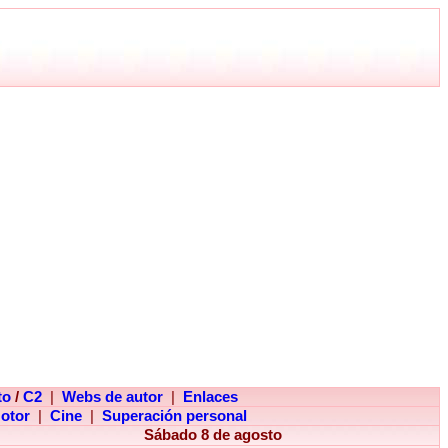
to
/
C2
|
Webs de autor
|
Enlaces
otor
|
Cine
|
Superación personal
Sábado 8 de agosto