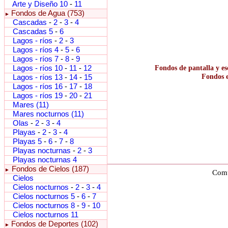
Arte y Diseño 10
-
11
Fondos de Agua (753)
►
Cascadas
-
2
-
3
-
4
Cascadas 5
-
6
Lagos - ríos
-
2
-
3
Lagos - ríos 4
-
5
-
6
Lagos - ríos 7
-
8
-
9
Lagos - ríos 10
-
11
-
12
Fondos de pantalla y es
Fondos e
Lagos - ríos 13
-
14
-
15
Lagos - ríos 16
-
17
-
18
Lagos - ríos 19
-
20
-
21
Mares (11)
Mares nocturnos (11)
Olas
-
2
-
3
-
4
Playas
-
2
-
3
-
4
Playas 5
-
6
-
7
-
8
Playas nocturnas
-
2
-
3
Playas nocturnas 4
Fondos de Cielos (187)
►
Comu
Cielos
Cielos nocturnos
-
2
-
3
-
4
Cielos nocturnos 5
-
6
-
7
Cielos nocturnos 8
-
9
-
10
Cielos nocturnos 11
Fondos de Deportes (102)
►