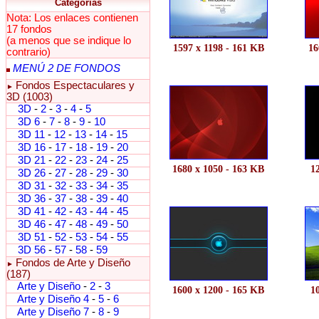
Categorías
Nota: Los enlaces contienen
17 fondos
(a menos que se indique lo
1597 x 1198 - 161 KB
16
contrario)
MENÚ 2 DE FONDOS
Fondos Espectaculares y
►
3D (1003)
3D
-
2
-
3
-
4
-
5
3D 6
-
7
-
8
-
9
-
10
3D 11
-
12
-
13
-
14
-
15
3D 16
-
17
-
18
-
19
-
20
3D 21
-
22
-
23
-
24
-
25
1680 x 1050 - 163 KB
1
3D 26
-
27
-
28
-
29
-
30
3D 31
-
32
-
33
-
34
-
35
3D 36
-
37
-
38
-
39
-
40
3D 41
-
42
-
43
-
44
-
45
3D 46
-
47
-
48
-
49
-
50
3D 51
-
52
-
53
-
54
-
55
3D 56
-
57
-
58
-
59
Fondos de Arte y Diseño
►
(187)
Arte y Diseño
-
2
-
3
1600 x 1200 - 165 KB
1
Arte y Diseño 4
-
5
-
6
Arte y Diseño 7
-
8
-
9