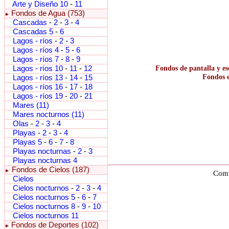
Arte y Diseño 10
-
11
Fondos de Agua (753)
►
Cascadas
-
2
-
3
-
4
Cascadas 5
-
6
Lagos - ríos
-
2
-
3
Lagos - ríos 4
-
5
-
6
Lagos - ríos 7
-
8
-
9
Lagos - ríos 10
-
11
-
12
Fondos de pantalla y es
Fondos e
Lagos - ríos 13
-
14
-
15
Lagos - ríos 16
-
17
-
18
Lagos - ríos 19
-
20
-
21
Mares (11)
Mares nocturnos (11)
Olas
-
2
-
3
-
4
Playas
-
2
-
3
-
4
Playas 5
-
6
-
7
-
8
Playas nocturnas
-
2
-
3
Playas nocturnas 4
Fondos de Cielos (187)
►
Comu
Cielos
Cielos nocturnos
-
2
-
3
-
4
Cielos nocturnos 5
-
6
-
7
Cielos nocturnos 8
-
9
-
10
Cielos nocturnos 11
Fondos de Deportes (102)
►