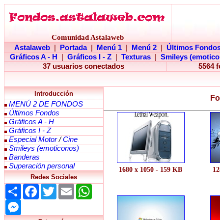
Comunidad Astalaweb
Astalaweb
|
Portada
|
Menú 1
|
Menú 2
|
Últimos Fondo
Gráficos A - H
|
Gráficos I - Z
|
Texturas
|
Smileys (emotico
37 usuarios conectados
5564 
Introducción
Fo
MENÚ 2 DE FONDOS
Últimos Fondos
Gráficos A - H
Gráficos I - Z
Especial Motor
/
Cine
Smileys (emoticonos)
Banderas
Superación personal
1680 x 1050 - 159 KB
12
Redes Sociales
Share
Facebook
Twitter
Email
WhatsApp
Messenger