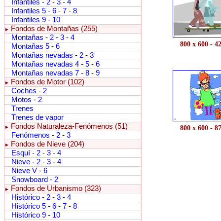
Infantiles
-
2
-
3
-
4
Infantiles 5
-
6
-
7
-
8
Infantiles 9
-
10
Fondos de Montañas (255)
►
Montañas
-
2
-
3
-
4
800 x 600 - 4
Montañas 5
-
6
Montañas nevadas
-
2
-
3
Montañas nevadas 4
-
5
-
6
Montañas nevadas 7
-
8
-
9
Fondos de Motor (102)
►
Coches
-
2
Motos
-
2
Trenes
Trenes de vapor
Fondos Naturaleza-Fenómenos (51)
►
800 x 600 - 8
Fenómenos
-
2
-
3
Fondos de Nieve (204)
►
Esquí
-
2
-
3
-
4
Nieve
-
2
-
3
-
4
Nieve V
-
6
Snowboard
-
2
Fondos de Urbanismo (323)
►
Histórico
-
2
-
3
-
4
Histórico 5
-
6
-
7
-
8
Histórico 9
-
10