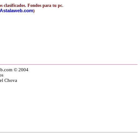
s clasificados. Fondos para tu pc.
Astalaweb.com
)
eb.com © 2004
os
iel Chova