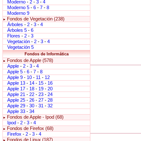
Moderno
-
2
-
3
-
4
Moderno 5
-
6
-
7
-
8
Moderno 9
Fondos de Vegetación (238)
►
Árboles
-
2
-
3
-
4
Árboles 5
-
6
Flores
-
2
-
3
Vegetación
-
2
-
3
-
4
Vegetación 5
Fondos de Informática
Fondos de Apple (578)
►
Apple
-
2
-
3
-
4
Apple 5
-
6
-
7
-
8
Apple 9
-
10
-
11
-
12
Apple 13
-
14
-
15
-
16
Apple 17
-
18
-
19
-
20
Apple 21
-
22
-
23
-
24
Apple 25
-
26
-
27
-
28
Apple 29
-
30
-
31
-
32
Apple 33
-
34
Fondos de Apple - Ipod (68)
►
Ipod
-
2
-
3
-
4
Fondos de Firefox (68)
►
Firefox
-
2
-
3
-
4
Fondos de Linux (187)
►