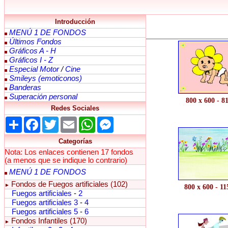
Introducción
MENÚ 1 DE FONDOS
Últimos Fondos
Gráficos A - H
Gráficos I - Z
Especial Motor
/
Cine
Smileys (emoticonos)
Banderas
Superación personal
800 x 600 - 8
Redes Sociales
Share
Facebook
Twitter
Email
WhatsApp
Messenger
Categorías
Nota: Los enlaces contienen 17 fondos
(a menos que se indique lo contrario)
MENÚ 1 DE FONDOS
Fondos de Fuegos artificiales (102)
►
800 x 600 - 1
Fuegos artificiales
-
2
Fuegos artificiales 3
-
4
Fuegos artificiales 5
-
6
Fondos Infantiles (170)
►