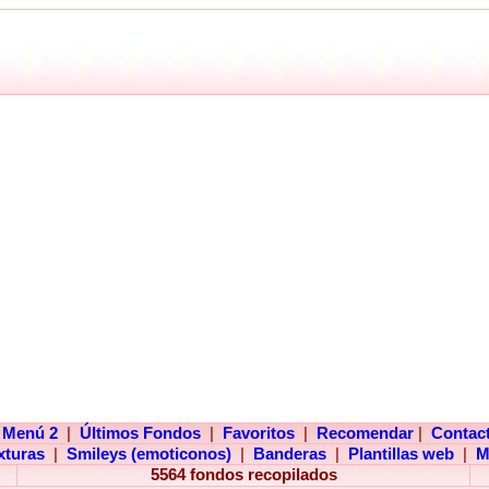
Menú 2
|
Últimos Fondos
|
Favoritos
|
Recomendar
|
Contac
xturas
|
Smileys (emoticonos)
|
Banderas
|
Plantillas web
|
M
5564 fondos recopilados