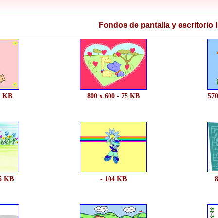
Fondos de pantalla y escritorio I
1 KB
800 x 600 - 75 KB
570
15 KB
- 104 KB
8