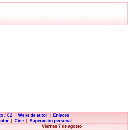
to
/
C2
|
Webs de autor
|
Enlaces
otor
|
Cine
|
Superación personal
Viernes 7 de agosto