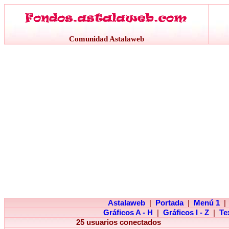
Comunidad Astalaweb
Astalaweb
|
Portada
|
Menú 1
|
Gráficos A - H
|
Gráficos I - Z
|
Te
25 usuarios conectados