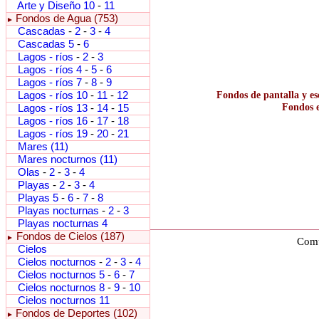
Arte y Diseño 10
-
11
Fondos de Agua (753)
►
Cascadas
-
2
-
3
-
4
Cascadas 5
-
6
Lagos - ríos
-
2
-
3
Lagos - ríos 4
-
5
-
6
Lagos - ríos 7
-
8
-
9
Lagos - ríos 10
-
11
-
12
Fondos de pantalla y es
Fondos e
Lagos - ríos 13
-
14
-
15
Lagos - ríos 16
-
17
-
18
Lagos - ríos 19
-
20
-
21
Mares (11)
Mares nocturnos (11)
Olas
-
2
-
3
-
4
Playas
-
2
-
3
-
4
Playas 5
-
6
-
7
-
8
Playas nocturnas
-
2
-
3
Playas nocturnas 4
Fondos de Cielos (187)
►
Comu
Cielos
Cielos nocturnos
-
2
-
3
-
4
Cielos nocturnos 5
-
6
-
7
Cielos nocturnos 8
-
9
-
10
Cielos nocturnos 11
Fondos de Deportes (102)
►