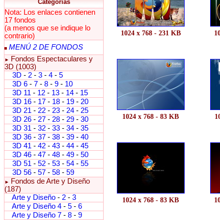
Categorías
Nota: Los enlaces contienen
17 fondos
(a menos que se indique lo
1024 x 768 - 231 KB
1
contrario)
MENÚ 2 DE FONDOS
Fondos Espectaculares y
►
3D (1003)
3D
-
2
-
3
-
4
-
5
3D 6
-
7
-
8
-
9
-
10
3D 11
-
12
-
13
-
14
-
15
3D 16
-
17
-
18
-
19
-
20
3D 21
-
22
-
23
-
24
-
25
1024 x 768 - 83 KB
1
3D 26
-
27
-
28
-
29
-
30
3D 31
-
32
-
33
-
34
-
35
3D 36
-
37
-
38
-
39
-
40
3D 41
-
42
-
43
-
44
-
45
3D 46
-
47
-
48
-
49
-
50
3D 51
-
52
-
53
-
54
-
55
3D 56
-
57
-
58
-
59
Fondos de Arte y Diseño
►
(187)
Arte y Diseño
-
2
-
3
1024 x 768 - 83 KB
1
Arte y Diseño 4
-
5
-
6
Arte y Diseño 7
-
8
-
9