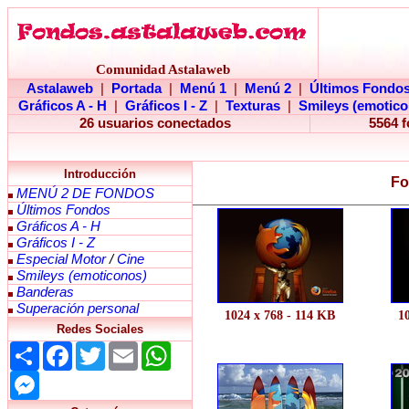
Comunidad Astalaweb
Astalaweb
|
Portada
|
Menú 1
|
Menú 2
|
Últimos Fondo
Gráficos A - H
|
Gráficos I - Z
|
Texturas
|
Smileys (emotico
26 usuarios conectados
5564 
Introducción
Fo
MENÚ 2 DE FONDOS
Últimos Fondos
Gráficos A - H
Gráficos I - Z
Especial Motor
/
Cine
Smileys (emoticonos)
Banderas
Superación personal
1024 x 768 - 114 KB
1
Redes Sociales
Share
Facebook
Twitter
Email
WhatsApp
Messenger