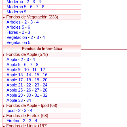
Moderno
-
2
-
3
-
4
Moderno 5
-
6
-
7
-
8
Moderno 9
Fondos de Vegetación (238)
►
Árboles
-
2
-
3
-
4
Árboles 5
-
6
Flores
-
2
-
3
Vegetación
-
2
-
3
-
4
Vegetación 5
Fondos de Informática
Fondos de Apple (578)
►
Apple
-
2
-
3
-
4
Apple 5
-
6
-
7
-
8
Apple 9
-
10
-
11
-
12
Apple 13
-
14
-
15
-
16
Apple 17
-
18
-
19
-
20
Apple 21
-
22
-
23
-
24
Apple 25
-
26
-
27
-
28
Apple 29
-
30
-
31
-
32
Apple 33
-
34
Fondos de Apple - Ipod (68)
►
Ipod
-
2
-
3
-
4
Fondos de Firefox (68)
►
Firefox
-
2
-
3
-
4
Fondos de Linux (187)
►