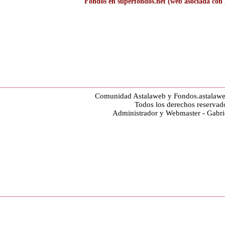
Fondos en superfondos.net (web asociada con
Comunidad Astalaweb y Fondos.astalaw
Todos los derechos reservad
Administrador y Webmaster - Gabr