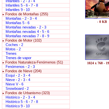
Infantiles
-
2
-
3
-
4
Infantiles 5
-
6
-
7
-
8
Infantiles 9
-
10
Fondos de Montañas (255)
►
Montañas
-
2
-
3
-
4
- 0 KB
Montañas 5
-
6
Montañas nevadas
-
2
-
3
Montañas nevadas 4
-
5
-
6
Montañas nevadas 7
-
8
-
9
Fondos de Motor (102)
►
Coches
-
2
Motos
-
2
Trenes
Trenes de vapor
Fondos Naturaleza-Fenómenos (51)
►
1024 x 768 - 1
Fenómenos
-
2
-
3
Fondos de Nieve (204)
►
Esquí
-
2
-
3
-
4
Nieve
-
2
-
3
-
4
Nieve V
-
6
Snowboard
-
2
Fondos de Urbanismo (323)
►
Histórico
-
2
-
3
-
4
Histórico 5
-
6
-
7
-
8
Histórico 9
-
10