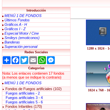
Introducción
MENÚ 1 DE FONDOS
Últimos Fondos
Gráficos A - H
Gráficos I - Z
Especial Motor
/
Cine
Smileys (emoticonos)
Banderas
Superación personal
1280 x 1024 - 
Redes Sociales
Share
Facebook
Twitter
Email
WhatsApp
Messenger
Categorías
Nota: Los enlaces contienen 17 fondos
(a menos que se indique lo contrario)
MENÚ 1 DE FONDOS
Fondos de Fuegos artificiales (102)
►
1024 x 768 - 1
Fuegos artificiales
-
2
Fuegos artificiales 3
-
4
Fuegos artificiales 5
-
6
Fondos Infantiles (170)
►