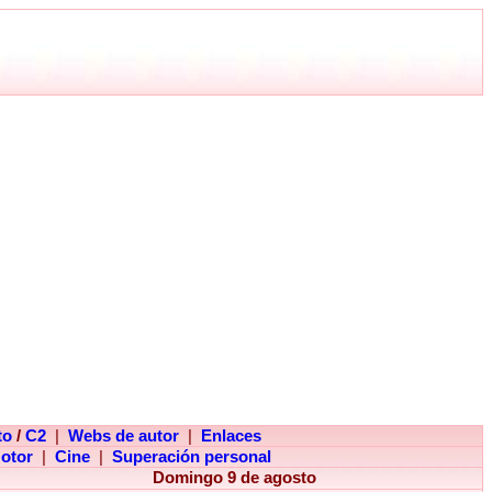
to
/
C2
|
Webs de autor
|
Enlaces
otor
|
Cine
|
Superación personal
Domingo 9 de agosto