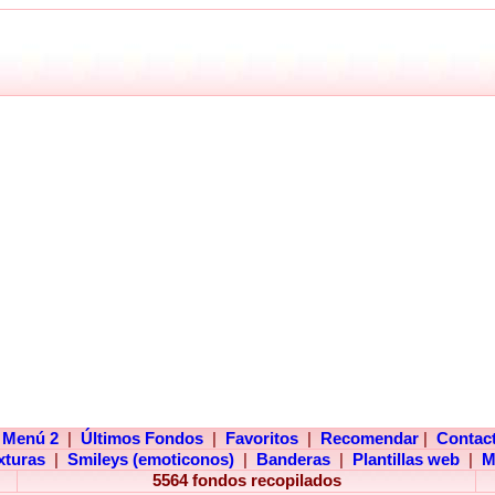
Menú 2
|
Últimos Fondos
|
Favoritos
|
Recomendar
|
Contac
xturas
|
Smileys (emoticonos)
|
Banderas
|
Plantillas web
|
M
5564 fondos recopilados