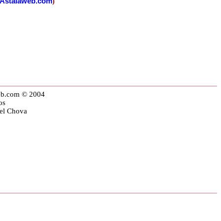
Astalaweb.com
)
eb.com © 2004
os
iel Chova