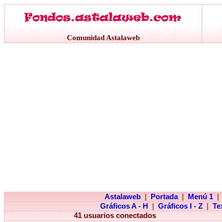
Comunidad Astalaweb
Astalaweb
|
Portada
|
Menú 1
|
Gráficos A - H
|
Gráficos I - Z
|
Te
41 usuarios conectados