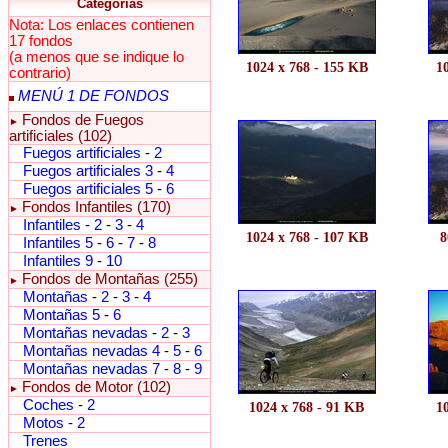
Categorías
Nota: Los enlaces contienen
17 fondos
(a menos que se indique lo
1024 x 768 - 155 KB
1
contrario)
MENÚ 1 DE FONDOS
Fondos de Fuegos
►
artificiales (102)
Fuegos artificiales
-
2
Fuegos artificiales 3
-
4
Fuegos artificiales 5
-
6
Fondos Infantiles (170)
►
Infantiles
-
2
-
3
-
4
1024 x 768 - 107 KB
8
Infantiles 5
-
6
-
7
-
8
Infantiles 9
-
10
Fondos de Montañas (255)
►
Montañas
-
2
-
3
-
4
Montañas 5
-
6
Montañas nevadas
-
2
-
3
Montañas nevadas 4
-
5
-
6
Montañas nevadas 7
-
8
-
9
Fondos de Motor (102)
►
Coches
-
2
1024 x 768 - 91 KB
1
Motos
-
2
Trenes