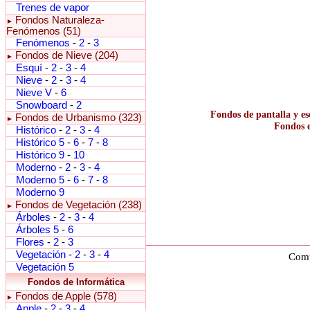
Trenes de vapor
Fondos Naturaleza-
►
Fenómenos (51)
Fenómenos
-
2
-
3
Fondos de Nieve (204)
►
Esquí
-
2
-
3
-
4
Nieve
-
2
-
3
-
4
Nieve V
-
6
Snowboard
-
2
Fondos de pantalla y es
Fondos de Urbanismo (323)
►
Fondos e
Histórico
-
2
-
3
-
4
Histórico 5
-
6
-
7
-
8
Histórico 9
-
10
Moderno
-
2
-
3
-
4
Moderno 5
-
6
-
7
-
8
Moderno 9
Fondos de Vegetación (238)
►
Árboles
-
2
-
3
-
4
Árboles 5
-
6
Flores
-
2
-
3
Vegetación
-
2
-
3
-
4
Comu
Vegetación 5
Fondos de Informática
Fondos de Apple (578)
►
Apple
-
2
-
3
-
4