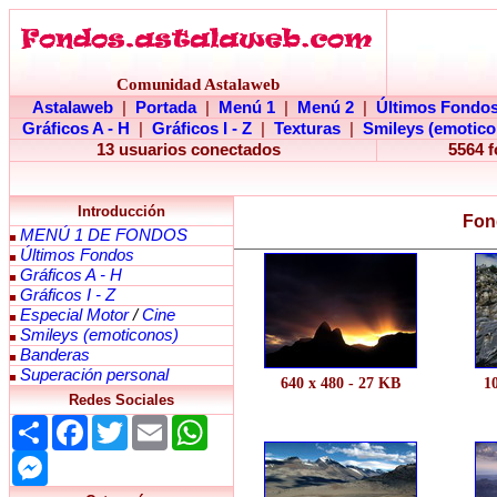
Comunidad Astalaweb
Astalaweb
|
Portada
|
Menú 1
|
Menú 2
|
Últimos Fondo
Gráficos A - H
|
Gráficos I - Z
|
Texturas
|
Smileys (emotico
13 usuarios conectados
5564 
Introducción
Fond
MENÚ 1 DE FONDOS
Últimos Fondos
Gráficos A - H
Gráficos I - Z
Especial Motor
/
Cine
Smileys (emoticonos)
Banderas
Superación personal
640 x 480 - 27 KB
1
Redes Sociales
Share
Facebook
Twitter
Email
WhatsApp
Messenger