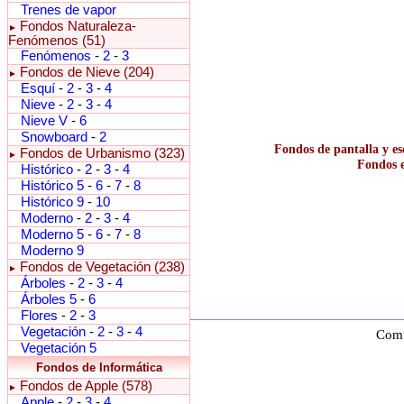
Trenes de vapor
Fondos Naturaleza-
►
Fenómenos (51)
Fenómenos
-
2
-
3
Fondos de Nieve (204)
►
Esquí
-
2
-
3
-
4
Nieve
-
2
-
3
-
4
Nieve V
-
6
Snowboard
-
2
Fondos de pantalla y es
Fondos de Urbanismo (323)
►
Fondos e
Histórico
-
2
-
3
-
4
Histórico 5
-
6
-
7
-
8
Histórico 9
-
10
Moderno
-
2
-
3
-
4
Moderno 5
-
6
-
7
-
8
Moderno 9
Fondos de Vegetación (238)
►
Árboles
-
2
-
3
-
4
Árboles 5
-
6
Flores
-
2
-
3
Vegetación
-
2
-
3
-
4
Comu
Vegetación 5
Fondos de Informática
Fondos de Apple (578)
►
Apple
-
2
-
3
-
4