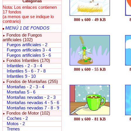
Categorías
Nota: Los enlaces contienen
17 fondos
(a menos que se indique lo
800 x 600 - 49 KB
contrario)
MENÚ 1 DE FONDOS
Fondos de Fuegos
►
artificiales (102)
Fuegos artificiales
-
2
Fuegos artificiales 3
-
4
Fuegos artificiales 5
-
6
Fondos Infantiles (170)
►
Infantiles
-
2
-
3
-
4
800 x 600 - 55 KB
Infantiles 5
-
6
-
7
-
8
Infantiles 9
-
10
Fondos de Montañas (255)
►
Montañas
-
2
-
3
-
4
Montañas 5
-
6
Montañas nevadas
-
2
-
3
Montañas nevadas 4
-
5
-
6
Montañas nevadas 7
-
8
-
9
Fondos de Motor (102)
►
Coches
-
2
800 x 600 - 81 KB
Motos
-
2
Trenes