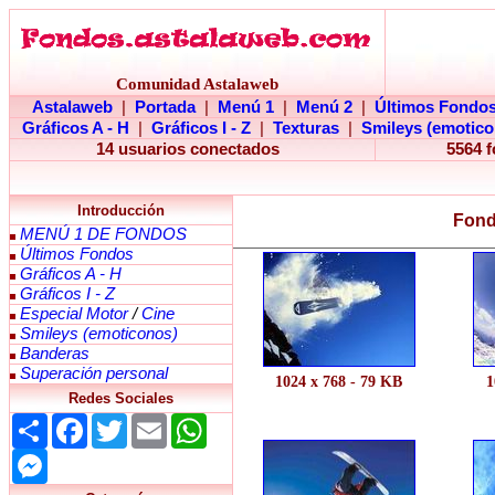
Comunidad Astalaweb
Astalaweb
|
Portada
|
Menú 1
|
Menú 2
|
Últimos Fondo
Gráficos A - H
|
Gráficos I - Z
|
Texturas
|
Smileys (emotico
14 usuarios conectados
5564 
Introducción
Fond
MENÚ 1 DE FONDOS
Últimos Fondos
Gráficos A - H
Gráficos I - Z
Especial Motor
/
Cine
Smileys (emoticonos)
Banderas
Superación personal
1024 x 768 - 79 KB
1
Redes Sociales
Share
Facebook
Twitter
Email
WhatsApp
Messenger