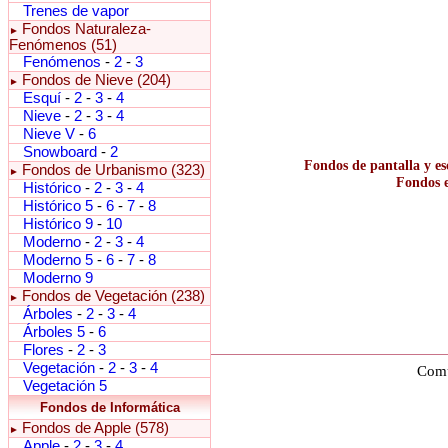
Trenes de vapor
Fondos Naturaleza-
►
Fenómenos (51)
Fenómenos
-
2
-
3
Fondos de Nieve (204)
►
Esquí
-
2
-
3
-
4
Nieve
-
2
-
3
-
4
Nieve V
-
6
Snowboard
-
2
Fondos de pantalla y es
Fondos de Urbanismo (323)
►
Fondos e
Histórico
-
2
-
3
-
4
Histórico 5
-
6
-
7
-
8
Histórico 9
-
10
Moderno
-
2
-
3
-
4
Moderno 5
-
6
-
7
-
8
Moderno 9
Fondos de Vegetación (238)
►
Árboles
-
2
-
3
-
4
Árboles 5
-
6
Flores
-
2
-
3
Vegetación
-
2
-
3
-
4
Comu
Vegetación 5
Fondos de Informática
Fondos de Apple (578)
►
Apple
-
2
-
3
-
4