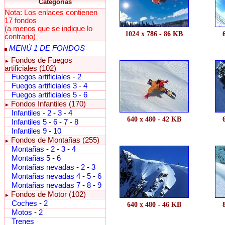
Categorías
Nota: Los enlaces contienen
17 fondos
(a menos que se indique lo
1024 x 786 - 86 KB
contrario)
MENÚ 1 DE FONDOS
Fondos de Fuegos
►
artificiales (102)
Fuegos artificiales
-
2
Fuegos artificiales 3
-
4
Fuegos artificiales 5
-
6
Fondos Infantiles (170)
►
Infantiles
-
2
-
3
-
4
640 x 480 - 42 KB
Infantiles 5
-
6
-
7
-
8
Infantiles 9
-
10
Fondos de Montañas (255)
►
Montañas
-
2
-
3
-
4
Montañas 5
-
6
Montañas nevadas
-
2
-
3
Montañas nevadas 4
-
5
-
6
Montañas nevadas 7
-
8
-
9
Fondos de Motor (102)
►
Coches
-
2
640 x 480 - 46 KB
Motos
-
2
Trenes