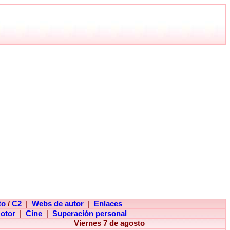
to
/
C2
|
Webs de autor
|
Enlaces
otor
|
Cine
|
Superación personal
Viernes 7 de agosto