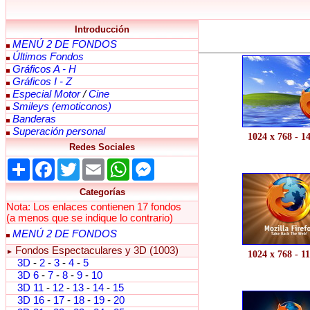
Introducción
MENÚ 2 DE FONDOS
Últimos Fondos
Gráficos A - H
Gráficos I - Z
Especial Motor
/
Cine
Smileys (emoticonos)
Banderas
Superación personal
1024 x 768 - 1
Redes Sociales
Share
Facebook
Twitter
Email
WhatsApp
Messenger
Categorías
Nota: Los enlaces contienen 17 fondos
(a menos que se indique lo contrario)
MENÚ 2 DE FONDOS
Fondos Espectaculares y 3D (1003)
►
1024 x 768 - 1
3D
-
2
-
3
-
4
-
5
3D 6
-
7
-
8
-
9
-
10
3D 11
-
12
-
13
-
14
-
15
3D 16
-
17
-
18
-
19
-
20