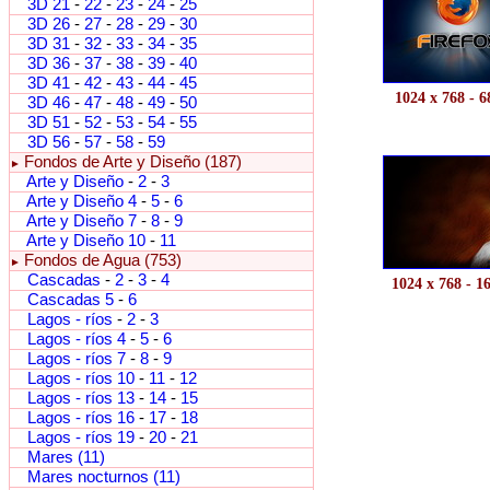
3D 21
-
22
-
23
-
24
-
25
3D 26
-
27
-
28
-
29
-
30
3D 31
-
32
-
33
-
34
-
35
3D 36
-
37
-
38
-
39
-
40
3D 41
-
42
-
43
-
44
-
45
1024 x 768 - 
3D 46
-
47
-
48
-
49
-
50
3D 51
-
52
-
53
-
54
-
55
3D 56
-
57
-
58
-
59
Fondos de Arte y Diseño (187)
►
Arte y Diseño
-
2
-
3
Arte y Diseño 4
-
5
-
6
Arte y Diseño 7
-
8
-
9
Arte y Diseño 10
-
11
Fondos de Agua (753)
►
Cascadas
-
2
-
3
-
4
1024 x 768 - 1
Cascadas 5
-
6
Lagos - ríos
-
2
-
3
Lagos - ríos 4
-
5
-
6
Lagos - ríos 7
-
8
-
9
Lagos - ríos 10
-
11
-
12
Lagos - ríos 13
-
14
-
15
Lagos - ríos 16
-
17
-
18
Lagos - ríos 19
-
20
-
21
Mares (11)
Mares nocturnos (11)