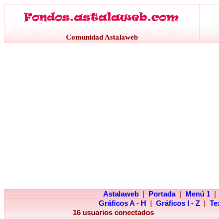
Comunidad Astalaweb
Astalaweb
|
Portada
|
Menú 1
|
Gráficos A - H
|
Gráficos I - Z
|
Te
16 usuarios conectados