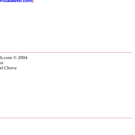
Astalaweb.com
)
eb.com © 2004
os
iel Chova