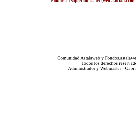
Fondos en superfondos.net (web asociada con
Comunidad Astalaweb y Fondos.astalaw
Todos los derechos reservad
Administrador y Webmaster - Gabr