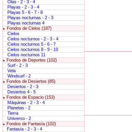
Olas
-
2
-
3
-
4
Playas
-
2
-
3
-
4
Playas 5
-
6
-
7
-
8
Playas nocturnas
-
2
-
3
Playas nocturnas 4
Fondos de Cielos (187)
►
Cielos
Cielos nocturnos
-
2
-
3
-
4
Cielos nocturnos 5
-
6
-
7
Cielos nocturnos 8
-
9
-
10
Cielos nocturnos 11
Fondos de Deportes (102)
►
Surf
-
2
-
3
Vela
Windsurf
-
2
Fondos de Desiertos (85)
►
Desiertos
-
2
-
3
Desiertos 4
-
5
Fondos de Espacio (153)
►
Máquinas
-
2
-
3
-
4
Planetas
-
2
Tierra
Universo
-
2
Fondos de Fantasía (102)
►
Fantasía
-
2
-
3
-
4