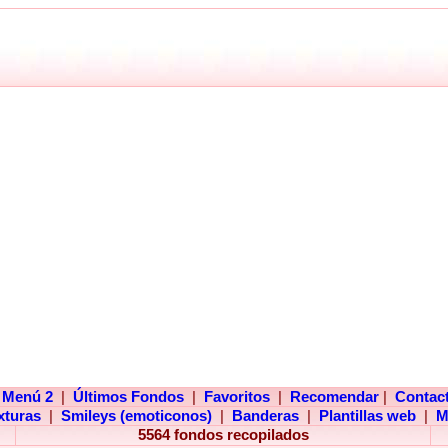
Menú 2
|
Últimos Fondos
|
Favoritos
|
Recomendar
|
Contac
xturas
|
Smileys (emoticonos)
|
Banderas
|
Plantillas web
|
M
5564 fondos recopilados