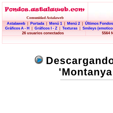
Comunidad Astalaweb
Astalaweb
|
Portada
|
Menú 1
|
Menú 2
|
Últimos Fondos
Gráficos A - H
|
Gráficos I - Z
|
Texturas
|
Smileys (emotico
26 usuarios conectados
5564 
Descargando 
'Montanya