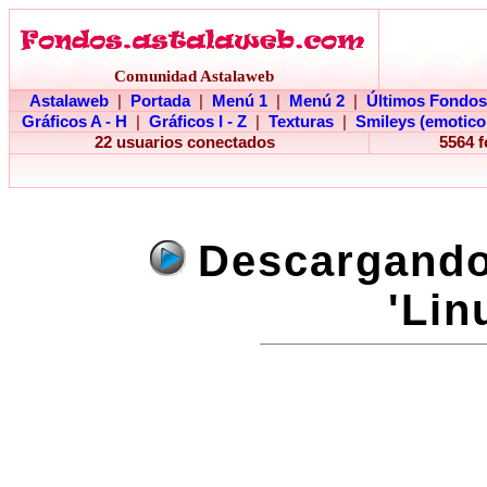
Comunidad Astalaweb
Astalaweb
|
Portada
|
Menú 1
|
Menú 2
|
Últimos Fondos
Gráficos A - H
|
Gráficos I - Z
|
Texturas
|
Smileys (emotico
22 usuarios conectados
5564 
Descargando 
'Lin