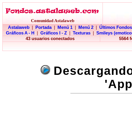
Comunidad Astalaweb
Astalaweb
|
Portada
|
Menú 1
|
Menú 2
|
Últimos Fondos
Gráficos A - H
|
Gráficos I - Z
|
Texturas
|
Smileys (emotico
43 usuarios conectados
5564 
Descargando 
'App