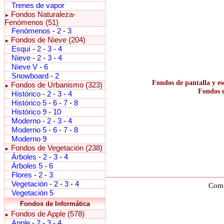
Trenes de vapor
Fondos Naturaleza-
►
Fenómenos (51)
Fenómenos
-
2
-
3
Fondos de Nieve (204)
►
Esquí
-
2
-
3
-
4
Nieve
-
2
-
3
-
4
Nieve V
-
6
Snowboard
-
2
Fondos de pantalla y es
Fondos de Urbanismo (323)
►
Fondos e
Histórico
-
2
-
3
-
4
Histórico 5
-
6
-
7
-
8
Histórico 9
-
10
Moderno
-
2
-
3
-
4
Moderno 5
-
6
-
7
-
8
Moderno 9
Fondos de Vegetación (238)
►
Árboles
-
2
-
3
-
4
Árboles 5
-
6
Flores
-
2
-
3
Vegetación
-
2
-
3
-
4
Comu
Vegetación 5
Fondos de Informática
Fondos de Apple (578)
►
Apple
-
2
-
3
-
4