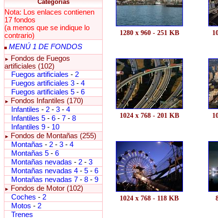
Categorías
Nota: Los enlaces contienen
17 fondos
(a menos que se indique lo
1280 x 960 - 251 KB
1
contrario)
MENÚ 1 DE FONDOS
Fondos de Fuegos
►
artificiales (102)
Fuegos artificiales
-
2
Fuegos artificiales 3
-
4
Fuegos artificiales 5
-
6
Fondos Infantiles (170)
►
Infantiles
-
2
-
3
-
4
1024 x 768 - 201 KB
1
Infantiles 5
-
6
-
7
-
8
Infantiles 9
-
10
Fondos de Montañas (255)
►
Montañas
-
2
-
3
-
4
Montañas 5
-
6
Montañas nevadas
-
2
-
3
Montañas nevadas 4
-
5
-
6
Montañas nevadas 7
-
8
-
9
Fondos de Motor (102)
►
Coches
-
2
1024 x 768 - 118 KB
Motos
-
2
Trenes