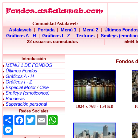
Comunidad Astalaweb
Astalaweb
|
Portada
|
Menú 1
|
Menú 2
|
Últimos Fondo
Gráficos A - H
|
Gráficos I - Z
|
Texturas
|
Smileys (emotico
22 usuarios conectados
5564 
Introducción
Fondos de
MENÚ 1 DE FONDOS
Últimos Fondos
Gráficos A - H
Gráficos I - Z
Especial Motor
/
Cine
Smileys (emoticonos)
Banderas
Superación personal
1024 x 768 - 154 KB
1
Redes Sociales
Share
Facebook
Twitter
Email
WhatsApp
Messenger