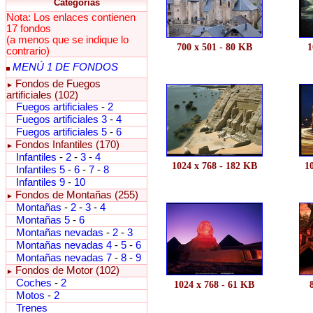
Categorías
Nota: Los enlaces contienen
17 fondos
(a menos que se indique lo
700 x 501 - 80 KB
1
contrario)
MENÚ 1 DE FONDOS
Fondos de Fuegos
►
artificiales (102)
Fuegos artificiales
-
2
Fuegos artificiales 3
-
4
Fuegos artificiales 5
-
6
Fondos Infantiles (170)
►
Infantiles
-
2
-
3
-
4
1024 x 768 - 182 KB
1
Infantiles 5
-
6
-
7
-
8
Infantiles 9
-
10
Fondos de Montañas (255)
►
Montañas
-
2
-
3
-
4
Montañas 5
-
6
Montañas nevadas
-
2
-
3
Montañas nevadas 4
-
5
-
6
Montañas nevadas 7
-
8
-
9
Fondos de Motor (102)
►
Coches
-
2
1024 x 768 - 61 KB
Motos
-
2
Trenes