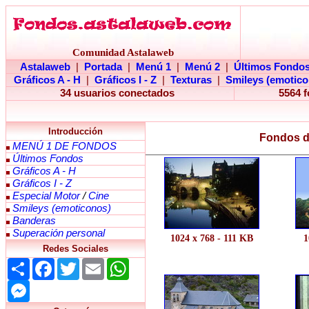
Comunidad Astalaweb
Astalaweb
|
Portada
|
Menú 1
|
Menú 2
|
Últimos Fondo
Gráficos A - H
|
Gráficos I - Z
|
Texturas
|
Smileys (emotico
34 usuarios conectados
5564 
Introducción
Fondos de
MENÚ 1 DE FONDOS
Últimos Fondos
Gráficos A - H
Gráficos I - Z
Especial Motor
/
Cine
Smileys (emoticonos)
Banderas
Superación personal
1024 x 768 - 111 KB
1
Redes Sociales
Share
Facebook
Twitter
Email
WhatsApp
Messenger