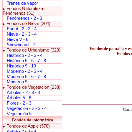
Trenes de vapor
Fondos Naturaleza-
►
Fenómenos (51)
Fenómenos
-
2
-
3
Fondos de Nieve (204)
►
Esquí
-
2
-
3
-
4
Nieve
-
2
-
3
-
4
Nieve V
-
6
Snowboard
-
2
Fondos de pantalla y es
Fondos de Urbanismo (323)
►
Fondos e
Histórico
-
2
-
3
-
4
Histórico 5
-
6
-
7
-
8
Histórico 9
-
10
Moderno
-
2
-
3
-
4
Moderno 5
-
6
-
7
-
8
Moderno 9
Fondos de Vegetación (238)
►
Árboles
-
2
-
3
-
4
Árboles 5
-
6
Flores
-
2
-
3
Vegetación
-
2
-
3
-
4
Comu
Vegetación 5
Fondos de Informática
Fondos de Apple (578)
►
Apple
-
2
-
3
-
4