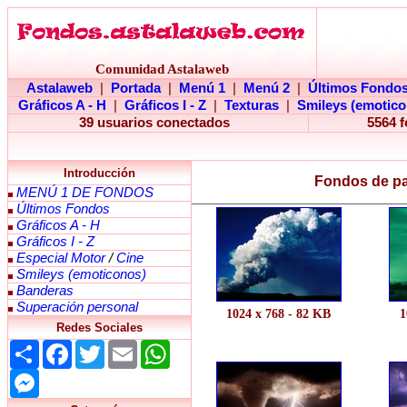
Comunidad Astalaweb
Astalaweb
|
Portada
|
Menú 1
|
Menú 2
|
Últimos Fondo
Gráficos A - H
|
Gráficos I - Z
|
Texturas
|
Smileys (emotico
39 usuarios conectados
5564 
Introducción
Fondos de pan
MENÚ 1 DE FONDOS
Últimos Fondos
Gráficos A - H
Gráficos I - Z
Especial Motor
/
Cine
Smileys (emoticonos)
Banderas
Superación personal
1024 x 768 - 82 KB
1
Redes Sociales
Share
Facebook
Twitter
Email
WhatsApp
Messenger