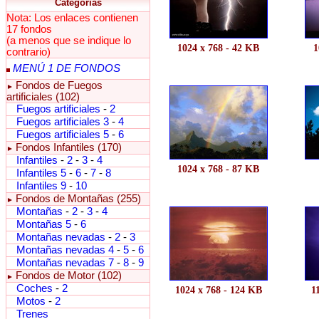
Categorías
Nota: Los enlaces contienen
17 fondos
(a menos que se indique lo
1024 x 768 - 42 KB
1
contrario)
MENÚ 1 DE FONDOS
Fondos de Fuegos
►
artificiales (102)
Fuegos artificiales
-
2
Fuegos artificiales 3
-
4
Fuegos artificiales 5
-
6
Fondos Infantiles (170)
►
Infantiles
-
2
-
3
-
4
1024 x 768 - 87 KB
Infantiles 5
-
6
-
7
-
8
Infantiles 9
-
10
Fondos de Montañas (255)
►
Montañas
-
2
-
3
-
4
Montañas 5
-
6
Montañas nevadas
-
2
-
3
Montañas nevadas 4
-
5
-
6
Montañas nevadas 7
-
8
-
9
Fondos de Motor (102)
►
Coches
-
2
1024 x 768 - 124 KB
1
Motos
-
2
Trenes