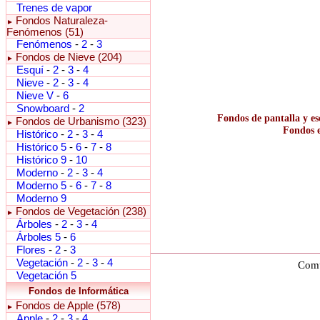
Trenes de vapor
Fondos Naturaleza-
►
Fenómenos (51)
Fenómenos
-
2
-
3
Fondos de Nieve (204)
►
Esquí
-
2
-
3
-
4
Nieve
-
2
-
3
-
4
Nieve V
-
6
Snowboard
-
2
Fondos de pantalla y es
Fondos de Urbanismo (323)
►
Fondos e
Histórico
-
2
-
3
-
4
Histórico 5
-
6
-
7
-
8
Histórico 9
-
10
Moderno
-
2
-
3
-
4
Moderno 5
-
6
-
7
-
8
Moderno 9
Fondos de Vegetación (238)
►
Árboles
-
2
-
3
-
4
Árboles 5
-
6
Flores
-
2
-
3
Vegetación
-
2
-
3
-
4
Comu
Vegetación 5
Fondos de Informática
Fondos de Apple (578)
►
Apple
-
2
-
3
-
4