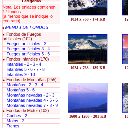
Categorías
Nota: Los enlaces contienen
17 fondos
(a menos que se indique lo
1024 x 768 - 174 KB
1
contrario)
MENÚ 1 DE FONDOS
Fondos de Fuegos
►
artificiales (102)
Fuegos artificiales
-
2
Fuegos artificiales 3
-
4
Fuegos artificiales 5
-
6
Fondos Infantiles (170)
►
Infantiles
-
2
-
3
-
4
1024 x 768 - 189 KB
1
Infantiles 5
-
6
-
7
-
8
Infantiles 9
-
10
Fondos de Montañas (255)
►
Montañas
-
2
-
3
-
4
Montañas 5
-
6
Montañas nevadas
-
2
-
3
Montañas nevadas 4
-
5
-
6
Montañas nevadas 7
-
8
-
9
Fondos de Motor (102)
►
Coches
-
2
1600 x 1200 - 201 KB
1
Motos
-
2
Trenes