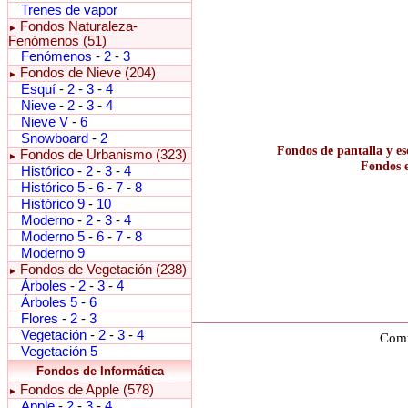
Trenes de vapor
Fondos Naturaleza-
►
Fenómenos (51)
Fenómenos
-
2
-
3
Fondos de Nieve (204)
►
Esquí
-
2
-
3
-
4
Nieve
-
2
-
3
-
4
Nieve V
-
6
Snowboard
-
2
Fondos de pantalla y es
Fondos de Urbanismo (323)
►
Fondos e
Histórico
-
2
-
3
-
4
Histórico 5
-
6
-
7
-
8
Histórico 9
-
10
Moderno
-
2
-
3
-
4
Moderno 5
-
6
-
7
-
8
Moderno 9
Fondos de Vegetación (238)
►
Árboles
-
2
-
3
-
4
Árboles 5
-
6
Flores
-
2
-
3
Vegetación
-
2
-
3
-
4
Comu
Vegetación 5
Fondos de Informática
Fondos de Apple (578)
►
Apple
-
2
-
3
-
4