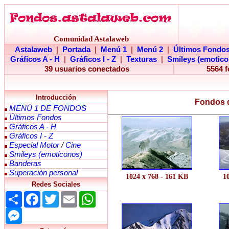
Comunidad Astalaweb
Astalaweb
|
Portada
|
Menú 1
|
Menú 2
|
Últimos Fondo
Gráficos A - H
|
Gráficos I - Z
|
Texturas
|
Smileys (emotico
39 usuarios conectados
5564 
Introducción
Fondos d
MENÚ 1 DE FONDOS
Últimos Fondos
Gráficos A - H
Gráficos I - Z
Especial Motor
/
Cine
Smileys (emoticonos)
Banderas
Superación personal
1024 x 768 - 161 KB
1
Redes Sociales
Share
Facebook
Twitter
Email
WhatsApp
Messenger